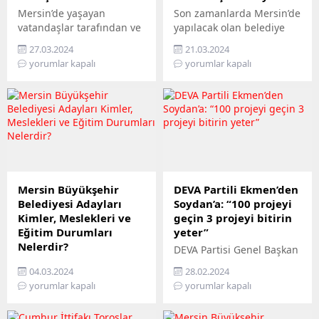
Mersin’de yaşayan
Son zamanlarda Mersin’de
vatandaşlar tarafından ve
yapılacak olan belediye
ülke siyaseti en çok
seçimleri ile ilgili birçok
27.03.2024
21.03.2024
Büyükşehir Belediye
anket yayınlandı ve
yorumlar kapalı
yorumlar kapalı
Başkanlığını kimin
yayınlanmaya devam
kazanacağını merak
ediliyor. Bu anketlerin
ediyor. Mersin Büyükşehir
bazıları, örneğin Vahap
Belediye Başkanlığı seçimi
Seçer’in rakibi Serdar
sonuçları, anlık olarak
Soydan’a karşı önemli bir
mersinodak.com web
fark attığını gösterirken,
sitemizde yayınlanacak.
diğerleri daha yakın bir
yarış olduğunu öngörüyor.
Ancak bu anket
Mersin Büyükşehir
DEVA Partili Ekmen’den
verilerinin gerçekleri ne
Belediyesi Adayları
Soydan’a: “100 projeyi
kadar yansıttığı
Kimler, Meslekleri ve
geçin 3 projeyi bitirin
konusunda endişeler de...
Eğitim Durumları
yeter”
Nelerdir?
DEVA Partisi Genel Başkan
Türkiye, 31 Mart Pazar
Yardımcısı ve Mersin
04.03.2024
28.02.2024
günü gerçekleşecek yerel
Milletvekili Mehmet Emin
yorumlar kapalı
yorumlar kapalı
seçimlere kilitlendi.
Ekmen, 100 projeleri
Yüksek Seçim Kurulu’na
olduğunu söyleyen