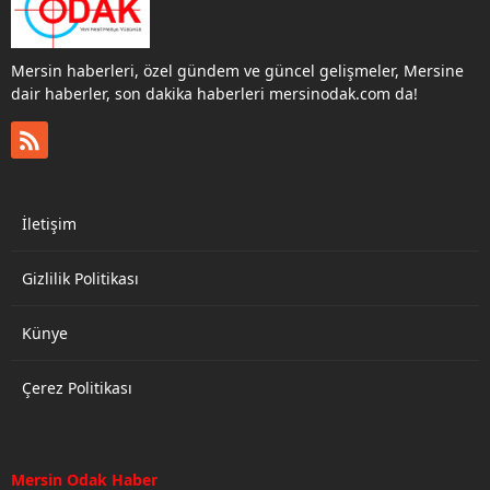
açıkladığımız gibi MHP
Genel merkezi tarafından
kamuoyuna Serdar
Mersin haberleri, özel gündem ve güncel gelişmeler, Mersine
Soydan olarak
dair haberler, son dakika haberleri mersinodak.com da!
duyuruldu. Milliyetçi
Hareket Partisi ( MHP ),...
İletişim
Gizlilik Politikası
Künye
Çerez Politikası
Mersin Odak Haber