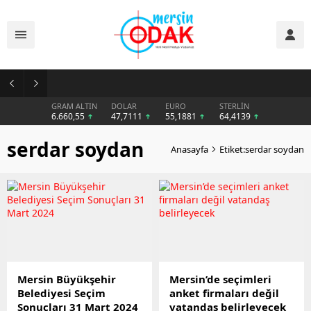
Günlük Stil İçin Erkek Sneaker Önerileri
GRAM ALTIN
DOLAR
EURO
STERLİN
6.660,55
47,7111
55,1881
64,4139
serdar soydan
Anasayfa
Etiket:serdar soydan
Mersin Büyükşehir
Mersin’de seçimleri
Belediyesi Seçim
anket firmaları değil
Sonuçları 31 Mart 2024
vatandaş belirleyecek