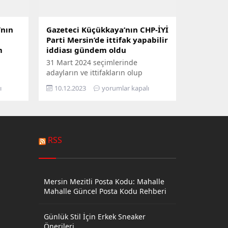
’nın
Gazeteci Küçükkaya’nın CHP-İYİ
Parti Mersin’de ittifak yapabilir
m
iddiası gündem oldu
31 Mart 2024 seçimlerinde
adayların ve ittifakların olup
olmayacağı gündemki yerini
ı
10.12.2023
yorumlar kapalı
korurken Gazeteci İsmail
Küçükkaya’nın Mersin Büyükşehir
nin
Belediye Başkanı Vahap Seçer ile
a
görüşerek Cumhuriyet Halk Partisi
üzere
ve İYİ Parti’nin Mersin’de yerelde
RSS
i ön
ulusal siyasetten bağımsız ittifak
alan 13
yapabiliriz söylemi Mersin ve ülke
e
gündeminde yankı yaratacak
024
şekilde gündeme oturdu. ⠀
Mersin Mezitli Posta Kodu: Mahalle
 aday
Gazeteci İsmail Küçükkaya,...
Mahalle Güncel Posta Kodu Rehberi
de...
Günlük Stil İçin Erkek Sneaker
Önerileri