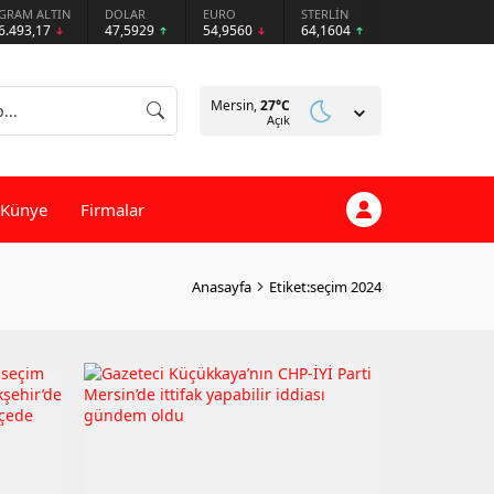
GRAM ALTIN
DOLAR
EURO
STERLİN
6.493,17
47,5929
54,9560
64,1604
Mersin,
27
°C
Açık
Künye
Firmalar
Anasayfa
Etiket:seçim 2024