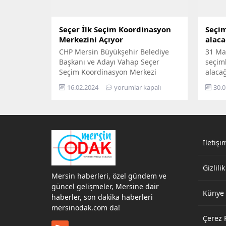
Seçer İlk Seçim Koordinasyon
Seçim
Merkezini Açıyor
alaca
CHP Mersin Büyükşehir Belediye
31 Ma
Başkanı ve Adayı Vahap Seçer
seçim
Seçim Koordinasyon Merkezi
alacağ
açıyor! Başkan Vahap Seçer “Haydi
gelen 
16.02.2024
yorumlar kapalı
30.0
gelin, 31 Mart’ta çok daha güçlü
oluştu
şekilde gerçekleştireceğimiz
2.947 
hizmetlerin yeni dönemini hep
lira M
birlikte açalım!” çağrısıyla halkı
Üye:1
açılışa davet etti. 17 Şubat
Cumartesi Saat: 15.00 Capital İş
İletişi
Merkezi (Noax Hotel Karşısı, GMK
Bulvarı Üzeri)
Gizlilik
Mersin haberleri, özel gündem ve
güncel gelişmeler, Mersine dair
Künye
haberler, son dakika haberleri
mersinodak.com da!
Çerez P