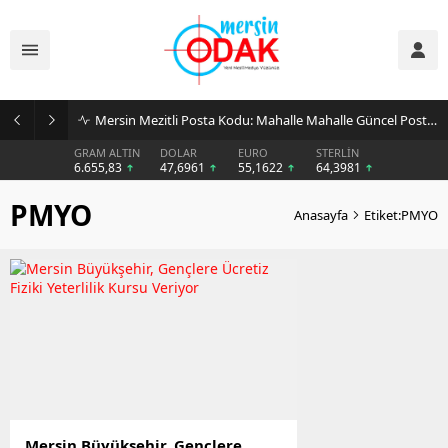
Mersin Mezitli Posta Kodu: Mahalle Mahalle Güncel Posta Kodu Rehberi
GRAM ALTIN
DOLAR
EURO
STERLİN
6.655,83
47,6961
55,1622
64,3981
PMYO
Anasayfa
Etiket:PMYO
Mersin Büyükşehir, Gençlere