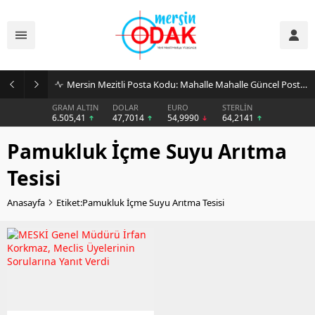
Mersin Mezitli Posta Kodu: Mahalle Mahalle Güncel Posta Kodu Rehberi
GRAM ALTIN
DOLAR
EURO
STERLİN
6.505,41
47,7014
54,9990
64,2141
Pamukluk İçme Suyu Arıtma
Tesisi
Anasayfa
Etiket:Pamukluk İçme Suyu Arıtma Tesisi