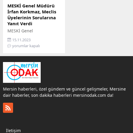
MESKİ Genel Müdürü
İrfan Korkmaz, Meclis
Üyelerinin Sorularına
Yanıt Verdi
MESKİ Genel
Müdürlüğü’nün Kasım Ayı
15.11.2023
Olağan Genel Kurul
yorumlar kapalı
Toplantısı’nın 1. Birleşimi
gerçekleştirildi. Toplantıda
görüşülen 8 madde ilgili
komisyonlara sevk edildi.
Mersin Büyükşehir
Belediyesi Mersin Su ve
Kanalizasyon İdaresi
Mersin haberleri, özel gündem ve güncel gelişmeler, Mersine
(MESKİ) Genel
dair haberler, son dakika haberleri mersinodak.com da!
Müdürlüğü’nün 2023 Yılı
Kasım Ayı Olağan Genel
Kurul Toplantısı’nın 1.
Birleşimi yapıldı.
Toplantıyı Mersin
Büyükşehir Belediye
İletişim
Başkan Vekili Erdal...