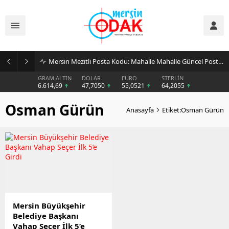
Mersin Mezitli Posta Kodu: Mahalle Mahalle Güncel Posta Kodu Rehberi
GRAM ALTIN
DOLAR
EURO
STERLİN
6.614,69
47,7050
55,0521
64,2055
Osman Gürün
Anasayfa
Etiket:Osman Gürün
Mersin Büyükşehir
Belediye Başkanı
Vahap Seçer İlk 5’e