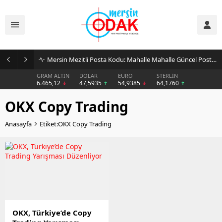
Mersin Mezitli Posta Kodu: Mahalle Mahalle Güncel Posta Kodu Rehberi
GRAM ALTIN
DOLAR
EURO
STERLİN
6.465,12
47,5935
54,9385
64,1760
OKX Copy Trading
Anasayfa
Etiket:OKX Copy Trading
OKX, Türkiye’de Copy