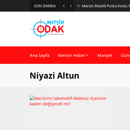
SON DAKİKA
Mersin Mezitli Posta Kodu:
Ana Sayfa
Mersin Haber
Manşet
Gün
Niyazi Altun