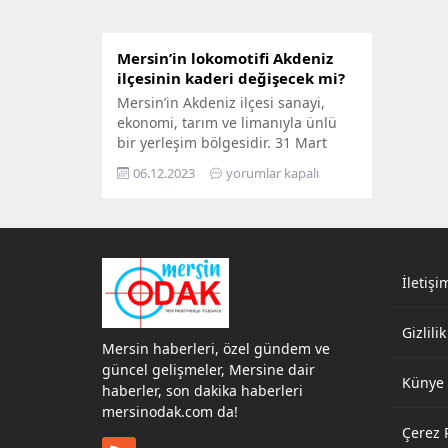
Mersin’in lokomotifi Akdeniz
ilçesinin kaderi değişecek mi?
Mersin’in Akdeniz ilçesi sanayi,
ekonomi, tarım ve limanıyla ünlü
bir yerleşim bölgesidir. 31 Mart
2024 Yerel seçimlere doğru
06.12.2023
yorumlar kapalı
giderken bu yazımızda Akdeniz
ilçesinin geleceği üzerine bir
değerlendirme yapılacak ve ilçenin
potansiyelini ve gelişme alanlarını
ele alacağız. Mersin Limanı,
Serbest Bölge, Halk Kompleksi,
İletişi
Resmi kurumlarıyla Akdeniz ilçesi
kentin önemli ekonomi...
Gizlilik
Mersin haberleri, özel gündem ve
güncel gelişmeler, Mersine dair
Künye
haberler, son dakika haberleri
mersinodak.com da!
Çerez P