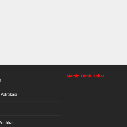
Mersin Odak Haber
m
 Politikası
olitikası