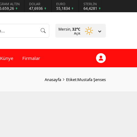
GRAM ALTIN
DOLAR
EURO
STERLİN
6.659,26
47,6936
55,1834
64,4281
Mersin,
32
°C
Açık
Künye
Firmalar
Anasayfa
Etiket:Mustafa Şenses