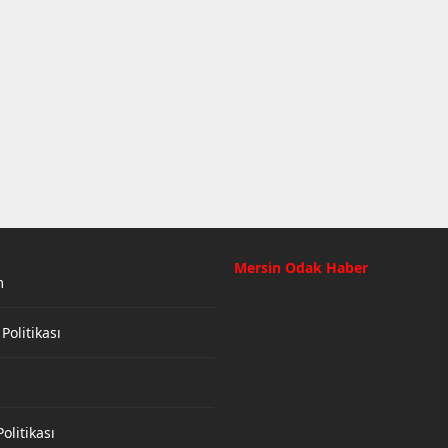
Mersin Odak Haber
m
 Politikası
olitikası