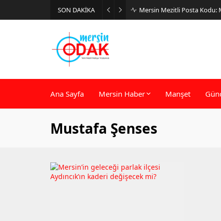
SON DAKİKA
Mersin Mezitli Posta Kodu:
Ana Sayfa
Mersin Haber
Manşet
Gün
Mustafa Şenses