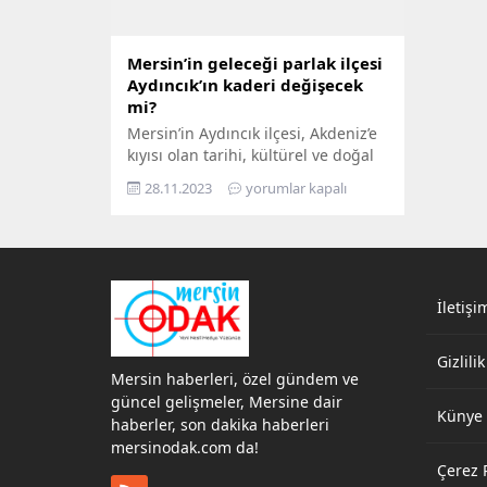
Mersin’in geleceği parlak ilçesi
Aydıncık’ın kaderi değişecek
mi?
Mersin’in Aydıncık ilçesi, Akdeniz’e
kıyısı olan tarihi, kültürel ve doğal
güzellikleriyle ünlü bir yerleşim
28.11.2023
yorumlar kapalı
bölgesidir. 31 Mart 2024 Yerel
seçimlere doğru giderken bu
yazımızda Aydıncık ilçesinin
geleceği üzerine bir değerlendirme
yapılacak ve ilçenin potansiyelini ve
gelişme alanlarını ele alacağız.
İletişi
Aydıncık Belediyesi’nin mevcut
başkanı AK Partili Ferat Aktan’dır.
Gizlilik
Yerel seçimlerde Aydıncık...
Mersin haberleri, özel gündem ve
güncel gelişmeler, Mersine dair
Künye
haberler, son dakika haberleri
mersinodak.com da!
Çerez P