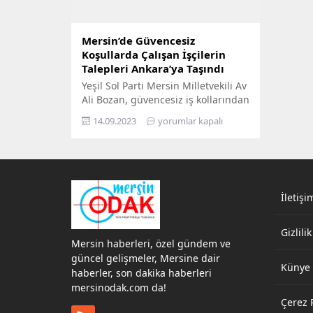
Mersin’de Güvencesiz
Koşullarda Çalışan İşçilerin
Talepleri Ankara’ya Taşındı
Yeşil Sol Parti Mersin Milletvekili Av
Ali Bozan, güvencesiz iş kollarından
olan mevsimlik tarım ve evden eve
14.09.2023
yorumlar kapalı
nakliyat sektöründe çalışan işçilerin
sorun ve taleplerini Meclis
gündemine taşıdı. Milletvekili
Bozan, Çalışma ve Sosyal Güvenlik
Bakanı Vedat Işıkhan’a yanıtlaması
üzerine verdiği soru önergesinde,
İletişi
güvencesiz iş koşullarının insan
hakkı ihlali olduğunu ve çalışma...
Gizlilik
Mersin haberleri, özel gündem ve
güncel gelişmeler, Mersine dair
Künye
haberler, son dakika haberleri
mersinodak.com da!
Çerez P