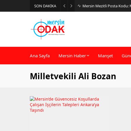
SON DAKİKA
Mersin Mezitli Posta Kodu:
Ana Sayfa
Mersin Haber
Manşet
Gün
Milletvekili Ali Bozan