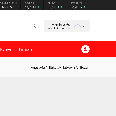
GRAM ALTIN
DOLAR
EURO
STERLİN
6.660,55
47,7111
55,1881
64,4139
Mersin,
27
°C
Parçalı Az Bulutlu
Künye
Firmalar
Anasayfa
Etiket:Milletvekili Ali Bozan