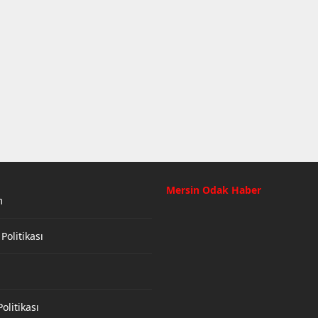
Mersin Odak Haber
m
 Politikası
olitikası