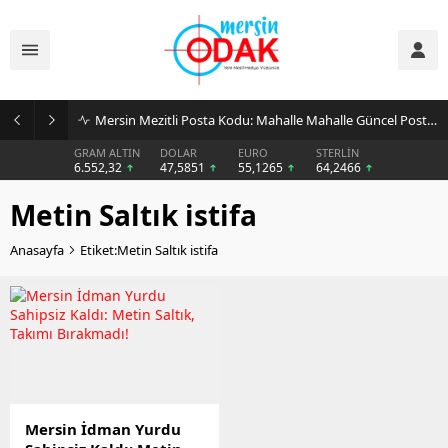
Mersin Mezitli Posta Kodu: Mahalle Mahalle Güncel Posta Kodu Rehberi
GRAM ALTIN
DOLAR
EURO
STERLİN
6.552,32
47,5851
55,1265
64,2466
Metin Saltık istifa
Anasayfa
Etiket:Metin Saltık istifa
Mersin İdman Yurdu