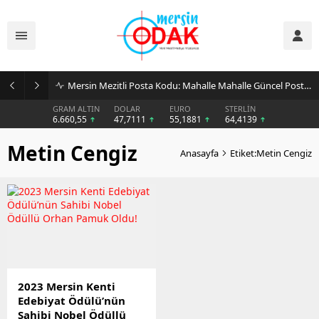
Mersin Mezitli Posta Kodu: Mahalle Mahalle Güncel Posta Kodu Rehberi
GRAM ALTIN
DOLAR
EURO
STERLİN
6.660,55
47,7111
55,1881
64,4139
Metin Cengiz
Anasayfa
Etiket:Metin Cengiz
2023 Mersin Kenti
Edebiyat Ödülü’nün
Sahibi Nobel Ödüllü