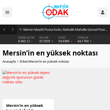
Mersin Mezitli Posta Kodu: Mahalle Mahalle Güncel Posta Kodu Rehberi
GRAM ALTIN
DOLAR
EURO
STERLİN
6.465,12
47,5935
54,9385
64,1760
Mersin’in en yüksek noktası
Anasayfa
Etiket:Mersin’in en yüksek noktası
Mersin’in en yüksek