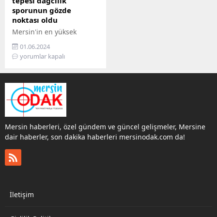
tepesi dağcılık
sporunun gözde
noktası oldu
Mersin'in en yüksek
noktası, Medetsiz Dağı,
01.06.2024
Orta Toroslar'da, Bolkar
yorumlar kapalı
Dağları üzerinde 3524 m
yüksekliğinde bir dağdır.
Medetsiz Dağı, hem doğa
severler hem de macera
tutkunları için popüler bir
destinasyondur.
Mersin haberleri, özel gündem ve güncel gelişmeler, Mersine
dair haberler, son dakika haberleri mersinodak.com da!
İletişim