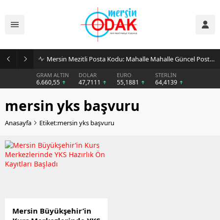
Mersin Mezitli Posta Kodu: Mahalle Mahalle Güncel Posta Kodu Rehberi
GRAM ALTIN
DOLAR
EURO
STERLİN
6.660,55
47,7111
55,1881
64,4139
mersin yks başvuru
Anasayfa
Etiket:mersin yks başvuru
Mersin Büyükşehir’in