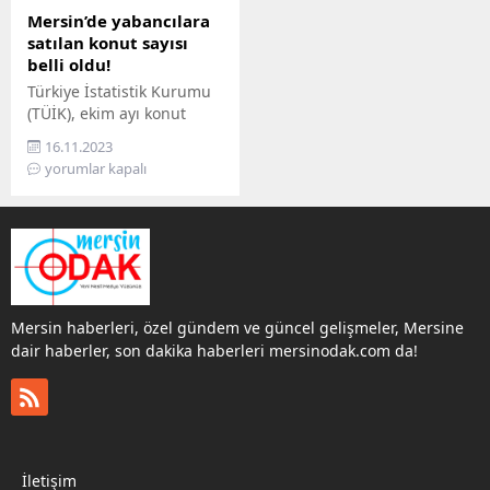
Mersin’de yabancılara
satılan konut sayısı
belli oldu!
Türkiye İstatistik Kurumu
(TÜİK), ekim ayı konut
satış istatistiklerini
16.11.2023
açıkladı. Mersin’de
yorumlar kapalı
yabancılara satılan konut
sayısı diğer şehirlerle
yarışır hale geldi. Ekim ayı
içerisinde Mersin’de 294
konut yabancılara satıldı.
Mersin, Türkiye’de
yabancılara en çok konut
Mersin haberleri, özel gündem ve güncel gelişmeler, Mersine
satılan 3. şehir oldu. TÜİK
dair haberler, son dakika haberleri mersinodak.com da!
verilerine göre, Ekim
ayında genelinde konut
satışlarında geçen yılın
aynı ayına...
İletişim