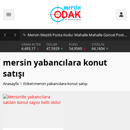
Mersin Mezitli Posta Kodu: Mahalle Mahalle Güncel Posta Kodu Rehberi
GRAM ALTIN
DOLAR
EURO
STERLİN
6.493,17
47,5929
54,9560
64,1604
mersin yabancılara konut
satışı
Anasayfa
Etiket:mersin yabancılara konut satışı