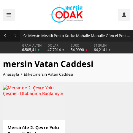
Mersin Mezitli Posta Kodu: Mahalle Mahalle Güncel Posta Kodu Rehberi
GRAM ALTIN
DOLAR
EURO
STERLİN
6.505,41
47,7014
54,9990
64,2141
mersin Vatan Caddesi
Anasayfa
Etiket:mersin Vatan Caddesi
Mersin’de 2. Çevre Yolu