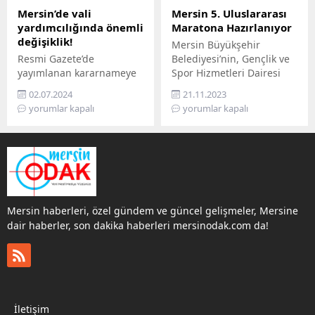
Mersin’de vali
Mersin 5. Uluslararası
yardımcılığında önemli
Maratona Hazırlanıyor
değişiklik!
Mersin Büyükşehir
Resmi Gazete’de
Belediyesi’nin, Gençlik ve
yayımlanan kararnameye
Spor Hizmetleri Dairesi
göre, Mersin’deki vali
Başkanlığı bünyesinde bu
02.07.2024
21.11.2023
yardımcılığı görevlerinde
yıl 5.’sini organize
yorumlar kapalı
yorumlar kapalı
önemli değişiklikler
ettiği ‘Uluslararası Mersin
yapıldı. Cumhurbaşkanı
Maratonu’nun
Recep Tayyip Erdoğan
bilgilendirme toplantısı,
imzasını taşıyan atama
paydaşların katılımıyla
kararnamesi Resmi
Mersin Valiliği Toplantı
Gazete’de yayımlandı.
Salonu’nda gerçekleşti.
Kararnameyle, Mersin’e 3
Mersin Vali Yardımcısı
Mersin haberleri, özel gündem ve güncel gelişmeler, Mersine
yeni vali yardımcısı atandı.
İbrahim Küçük
dair haberler, son dakika haberleri mersinodak.com da!
Mevcut Mersin Vali
başkanlığında
Yardımcısı İbrahim Küçük
gerçekleşen toplantıda;
ise Adana’ya Vali
maratonla ilgili
Yardımcısı olarak atandı.
kurumların üzerine düşen
Bugün yayınlanan Mülki
sorumluluklar konusunda
İdare Amirleri
fikir alışverişinde
İletişim
Kararnamesinde: Murat
bulunuldu. Mersin