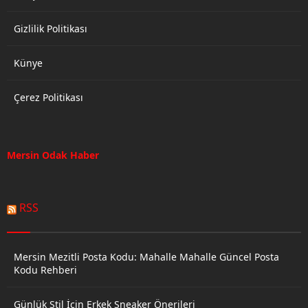
Çağrı...
Büyükşehir Belediyesi’nin,
Gençlik ve...
Gizlilik Politikası
Künye
Çerez Politikası
Mersin Odak Haber
RSS
Mersin Mezitli Posta Kodu: Mahalle Mahalle Güncel Posta
Kodu Rehberi
Günlük Stil İçin Erkek Sneaker Önerileri