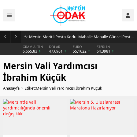
Mersin Mezitli Posta Kodu: Mahalle Mahalle Güncel Posta Kodu Rehberi
GRAM ALTIN
DOLAR
EURO
STERLİN
6.655,83
47,6961
55,1622
64,3981
Mersin Vali Yardımcısı
İbrahim Küçük
Anasayfa
Etiket:Mersin Vali Yardımcısı İbrahim Küçük