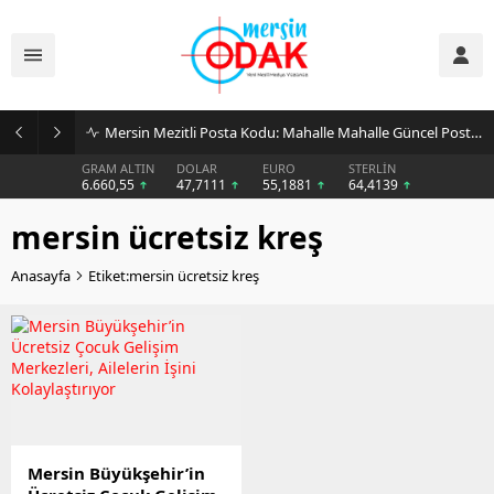
Mersin Mezitli Posta Kodu: Mahalle Mahalle Güncel Posta Kodu Rehberi
GRAM ALTIN
DOLAR
EURO
STERLİN
6.660,55
47,7111
55,1881
64,4139
mersin ücretsiz kreş
Anasayfa
Etiket:mersin ücretsiz kreş
Mersin Büyükşehir’in