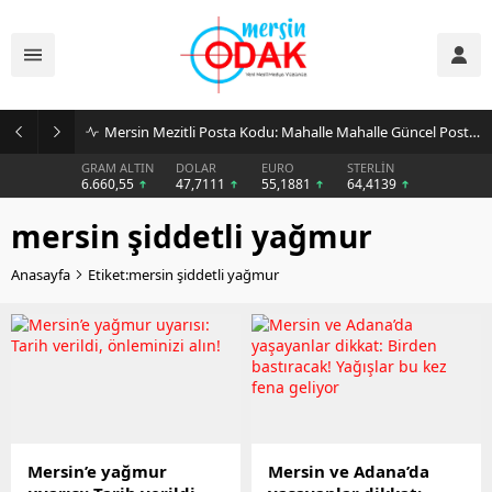
Mersin Mezitli Posta Kodu: Mahalle Mahalle Güncel Posta Kodu Rehberi
GRAM ALTIN
DOLAR
EURO
STERLİN
6.660,55
47,7111
55,1881
64,4139
mersin şiddetli yağmur
Anasayfa
Etiket:mersin şiddetli yağmur
Mersin’e yağmur
Mersin ve Adana’da