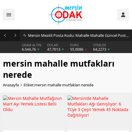
Mersin Mezitli Posta Kodu: Mahalle Mahalle Güncel Posta Kodu Rehberi
GRAM ALTIN
DOLAR
EURO
STERLİN
6.544,76
47,7013
55,0086
64,2273
mersin mahalle mutfakları
nerede
Anasayfa
Etiket:mersin mahalle mutfakları nerede