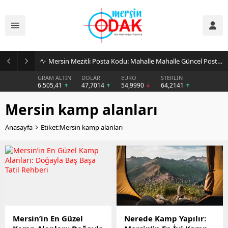
Mersin Mezitli Posta Kodu: Mahalle Mahalle Güncel Posta Kodu Rehberi
GRAM ALTIN
DOLAR
EURO
STERLİN
6.505,41
47,7014
54,9990
64,2141
Mersin kamp alanları
Anasayfa
Etiket:Mersin kamp alanları
Mersin’in En Güzel
Nerede Kamp Yapılır: