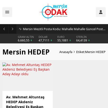
Mersin Mezitli Posta Kodu: Mahalle Mahalle Güncel Posta Kodu Rehberi
GRAM ALTIN
DOLAR
EURO
STERLİN
6.660,55
47,7111
55,1881
64,4139
Mersin HEDEP
Anasayfa
Etiket:Mersin HEDEP
Av. Mehmet Altuntaş
HEDEP Akdeniz
Belediyesi Eş Başkan