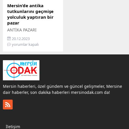
Mersin’de antika
tutkunlarını geçmişe
yolculuk yaptıran bir
pazar
ANTİKA PAZARI
MERSİNLİLERDEN YOĞUN
20.12.2023
İLGİ GÖRMEYE DEVAM
yorumlar kapalı
EDİYOR
Mersin haberleri, özel gündem ve güncel gelişmeler, Mersine
dair haberler, son dakika haberleri mersinodak.com da!
İletişim