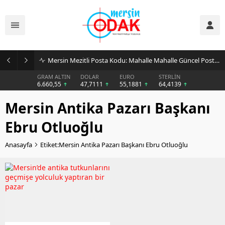
Mersin Mezitli Posta Kodu: Mahalle Mahalle Güncel Posta Kodu Rehberi
GRAM ALTIN
DOLAR
EURO
STERLİN
6.660,55
47,7111
55,1881
64,4139
Mersin Antika Pazarı Başkanı
Ebru Otluoğlu
Anasayfa
Etiket:Mersin Antika Pazarı Başkanı Ebru Otluoğlu