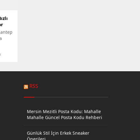
ızlı
or
iantep
a
n yapım
ı
RSS
Mersin Mezitli Posta Kodu: Mahalle
Mahalle Güncel Posta Kodu Rehberi
Günlük Stil İçin Erkek Sneaker
Önerileri