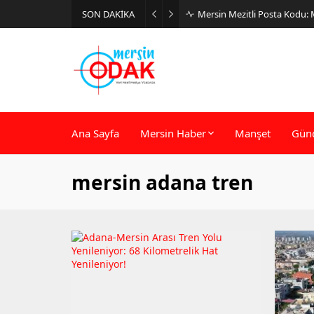
SON DAKİKA
Mersin Mezitli Posta Kodu:
Ana Sayfa
Mersin Haber
Manşet
Gün
mersin adana tren