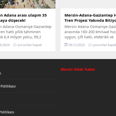
n Adana arası ulaşım 35
Mersin-Adana-Gaziantep H
aya düşecek!
Tren Projesi Yakında Bitiy
n-Adana-Osmaniye-Gaziantep
Mersin Adana-Osmaniye-Gaz
tren hattı yıllık tahminen
arasında 160-200 km/saat hız
ık 6,4 milyon yolcu, 99,2
uygun, çift hatlı, elektrikli ve
 ton yük kapasitesi ile hizmet
sinyalli hızlı demiryolu hattı
9.2024
yorumlar kapalı
09.12.2023
yorumlar kapal
ktir.
projesi sürüyor.
Mersin Odak Haber
m
 Politikası
olitikası