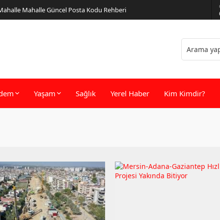
 Mahalle Mahalle Güncel Posta Kodu Rehberi
dem
Yaşam
Sağlık
Yerel Haber
Kim Kimdir?