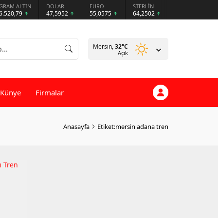
GRAM ALTIN
DOLAR
EURO
STERLİN
6.520,79
47,5952
55,0575
64,2502
Mersin,
32
°C
Açık
Künye
Firmalar
Anasayfa
Etiket:mersin adana tren