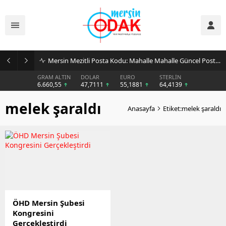
Mersin Mezitli Posta Kodu: Mahalle Mahalle Güncel Posta Kodu Rehberi
GRAM ALTIN
DOLAR
EURO
STERLİN
6.660,55
47,7111
55,1881
64,4139
melek şaraldı
Anasayfa
Etiket:melek şaraldı
ÖHD Mersin Şubesi
Kongresini
Gerçekleştirdi