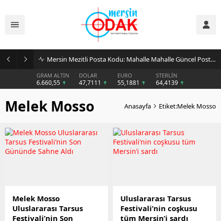
Mersin Mezitli Posta Kodu: Mahalle Mahalle Güncel Posta Kodu Rehberi
GRAM ALTIN
DOLAR
EURO
STERLİN
6.660,55
47,7111
55,1881
64,4139
Melek Mosso
Anasayfa
Etiket:Melek Mosso
Melek Mosso
Uluslararası Tarsus
Uluslararası Tarsus
Festivali’nin coşkusu
Festivali’nin Son
tüm Mersin’i sardı