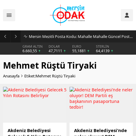
Mersin Mezitli Posta Kodu: Mahalle Mahalle Güncel Posta Kodu Rehberi
GRAM ALTIN
DOLAR
EURO
STERLİN
6.660,55
47,7111
55,1881
64,4139
Mehmet Rüştü Tiryaki
Anasayfa
Etiket:Mehmet Rüştü Tiryaki
Akdeniz Belediyesi
Akdeniz Belediyesi’nde