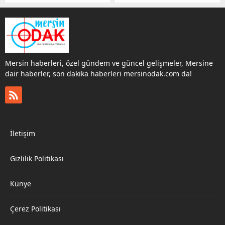
adaylarını açıklıyor.
Batmanlılar Derneği ve
Halkların Eşitlik ve
kahvehane ziyaretlerinde
Demokrasi Partisi (DEM
2024 yalında yapılacak
Parti), ön seçim yaparak
yerel seçimlere ilişkin
belediye eş başkan
açıklama yaparak,
adaylarını belirliyor.
“Akdeniz Belediyesi’ni
Mersin haberleri, özel gündem ve güncel gelişmeler, Mersine
büyük bir farkla
dair haberler, son dakika haberleri mersinodak.com da!
kazanacağız” dedi. Yeşiller
ve Sol Gelecek Partisi’nin
(Yeşil Sol Parti) kongre
hazırlıkları öncesinde
düzenlenecek il
konferansı için Mersin’e
İletişim
gelen Yerel Yönetimlerden
Sorumlu...
Gizlilik Politikası
Künye
Çerez Politikası