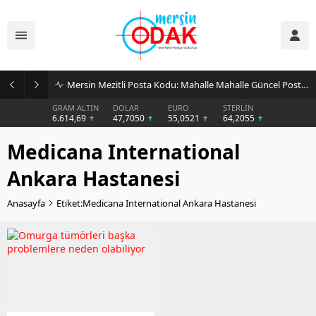
Mersin Mezitli Posta Kodu: Mahalle Mahalle Güncel Posta Kodu Rehberi
GRAM ALTIN
DOLAR
EURO
STERLİN
6.614,69
47,7050
55,0521
64,2055
Medicana International
Ankara Hastanesi
Anasayfa
Etiket:Medicana International Ankara Hastanesi