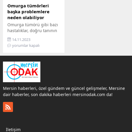
Omurga tümörleri
başka problemlere
neden olabiliyor
Omurga tümörü gibi bazı
hastalıklar, doğru tanının
konmaması ve uygun
14.11.2023
tedavinin uygulanmaması
yorumlar kapalı
halinde farklı
rahatsızlıklara neden
olabiliyor. Beyin ve Sinir
Cerrahisi Uzmanı Prof. Dr.
Ali Dalgıç ise omurga
tümörleri hakkında merak
edilenleri açıklarken,
Mersin haberleri, özel gündem ve güncel gelişmeler, Mersine
doğru teşhis ve tedavinin
dair haberler, son dakika haberleri mersinodak.com da!
önemine dikkat çekiyor.
Birçok hastalık, gerekli
tedavi yöntemleri
uygulanmadığı takdirde
ciddi sağlık sorunlarına...
İletişim