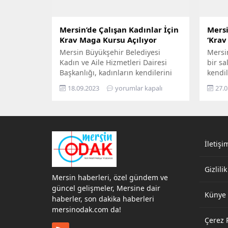
Mersin’de Çalışan Kadınlar İçin
Mersi
Krav Maga Kursu Açılıyor
‘Krav
Mersin Büyükşehir Belediyesi
Mersin
Kadın ve Aile Hizmetleri Dairesi
bir sa
Başkanlığı, kadınların kendilerini
kendi
savunabilmeleri ve koruyabilmeleri
öğren
18.09.2023
yorumlar kapalı
27.0
adına, bir süre önce açtığı Krav
Maga k
Maga kursunu, ilgisi olan, ancak
Sanat 
çalışma saatleri dolayısıyla
düzen
gelemeyen kadınlar için akşam
savun
saatlerinde ayrıca verecek.
öğreni
Büyükşehir Belediyesi’ne ulaşarak,
İletişi
antren
çalışanlar için de kurs talep eden
kadın
kadınların talebi kısa sürede yerine
Büyükş
Gizlilik
getirildi....
Hizmet
Mersin haberleri, özel gündem ve
güncel gelişmeler, Mersine dair
Künye
haberler, son dakika haberleri
mersinodak.com da!
Çerez P