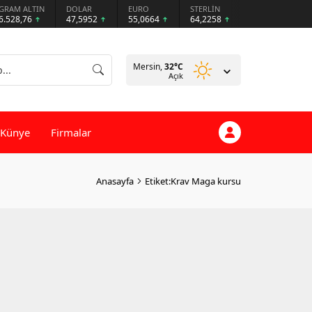
GRAM ALTIN
DOLAR
EURO
STERLİN
6.528,76
47,5952
55,0664
64,2258
Mersin,
32
°C
Açık
Künye
Firmalar
Anasayfa
Etiket:Krav Maga kursu