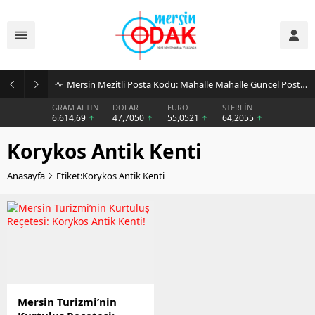
Mersin Mezitli Posta Kodu: Mahalle Mahalle Güncel Posta Kodu Rehberi
GRAM ALTIN
DOLAR
EURO
STERLİN
6.614,69
47,7050
55,0521
64,2055
Korykos Antik Kenti
Anasayfa
Etiket:Korykos Antik Kenti
Mersin Turizmi’nin