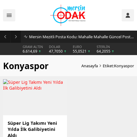
Mersin Mezitli Posta Kodu: Mahalle Mahalle Güncel Posta Kodu Rehberi
GRAM ALTIN
DOLAR
EURO
STERLİN
6.614,69
47,7050
55,0521
64,2055
Konyaspor
Anasayfa
Etiket:Konyaspor
Süper Lig Takımı Yeni
Yılda İlk Galibiyetini
Aldı