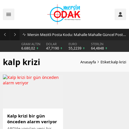
Mersin Mezitli Posta Kodu: Mahalle Mahalle Güncel Posta Kodu Rehberi
GRAM ALTIN
DOLAR
EURO
STERLİN
6.680,02
47,7190
55,2239
64,4848
kalp krizi
Anasayfa
Etiket:kalp krizi
Kalp krizi bir gün
önceden alarm veriyor
ABD’de yapılan yeni bir