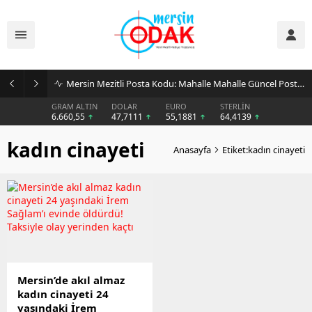
Mersin Mezitli Posta Kodu: Mahalle Mahalle Güncel Posta Kodu Rehberi
GRAM ALTIN
DOLAR
EURO
STERLİN
6.660,55
47,7111
55,1881
64,4139
kadın cinayeti
Anasayfa
Etiket:kadın cinayeti
Mersin’de akıl almaz
kadın cinayeti 24
yaşındaki İrem