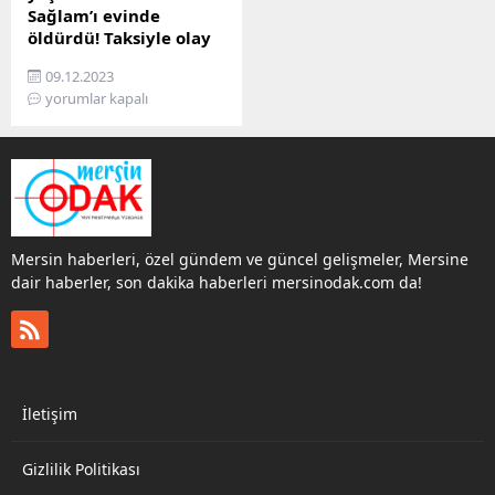
Sağlam’ı evinde
öldürdü! Taksiyle olay
yerinden kaçtı
09.12.2023
Mersin’in merkez Akdeniz
yorumlar kapalı
ilçesine bağlı Kiremithane
Mahallesinde sabahın
erken saatlerde öğrenilen
bir genç kızın annesinin
yanında evde öldürüldüğü
cinayet haberi bilgisi
geldi. EVİNE GİDİP
Mersin haberleri, özel gündem ve güncel gelişmeler, Mersine
TARTIŞMAYA BAŞLAMIŞ İlk
dair haberler, son dakika haberleri mersinodak.com da!
edindiğimiz bilgilere
dayanarak iddiaya göre,
sabah erken saatlerde
İrem Sağlam’ın (24) evine
gelen Mehmet T. A. (27),
henüz bilinmeyen bir
İletişim
nedenle kız arkadaşıyla...
Gizlilik Politikası