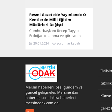
Resmi Gazete’de Yayınlandı: O
Kentlerde Milli Eğitim
Müdürleri Değişti
Cumhurbaşkanı Recep Tayyip
Erdoğan'ın atama ve görevden
alma kararları Resmi Gazete'de
20.01.2024
yorumlar kapalı
yayımlandı.
İletişi
Gizlilik
Mersin haberleri, özel gündem ve
güncel gelişmeler, Mersine dair
Künye
haberler, son dakika haberleri
mersinodak.com da!
Çerez P