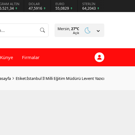
GRAM ALTIN
DOLAR
EURO
STERLİN
6.521,34
47,5916
55,0829
64,2043
Mersin,
27
°C
Açık
Künye
Firmalar
asayfa
Etiket:İstanbul İl Milli Eğitim Müdürü Levent Yazıcı