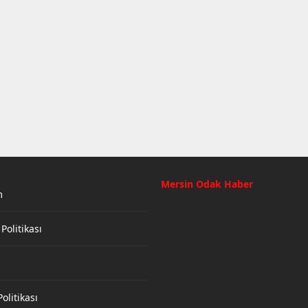
Mersin Odak Haber
m
 Politikası
olitikası