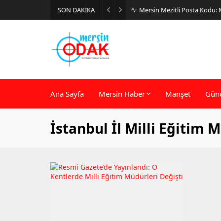
SON DAKİKA
Mersin Mezitli Posta Kodu:
Ana Sayfa
Mersin Haber
Manşet
Gün
İstanbul İl Milli Eğitim 