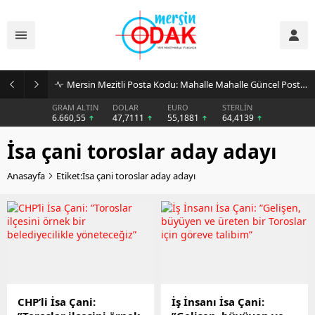
Mersin Mezitli Posta Kodu: Mahalle Mahalle Güncel Posta Kodu Rehberi
GRAM ALTIN
DOLAR
EURO
STERLİN
6.660,55
47,7111
55,1881
64,4139
İsa çani toroslar aday adayı
Anasayfa
Etiket:İsa çani toroslar aday adayı
CHP’li İsa Çani:
İş İnsanı İsa Çani: