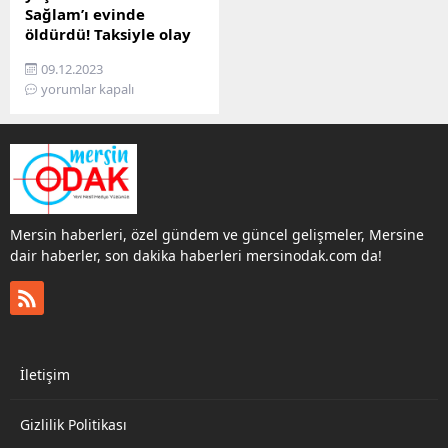
Sağlam’ı evinde
öldürdü! Taksiyle olay
yerinden kaçtı
09.12.2023
Mersin’in merkez Akdeniz
yorumlar kapalı
ilçesine bağlı Kiremithane
Mahallesinde sabahın
erken saatlerde öğrenilen
bir genç kızın annesinin
yanında evde öldürüldüğü
cinayet haberi bilgisi
geldi. EVİNE GİDİP
Mersin haberleri, özel gündem ve güncel gelişmeler, Mersine
TARTIŞMAYA BAŞLAMIŞ İlk
dair haberler, son dakika haberleri mersinodak.com da!
edindiğimiz bilgilere
dayanarak iddiaya göre,
sabah erken saatlerde
İrem Sağlam’ın (24) evine
gelen Mehmet T. A. (27),
henüz bilinmeyen bir
İletişim
nedenle kız arkadaşıyla...
Gizlilik Politikası