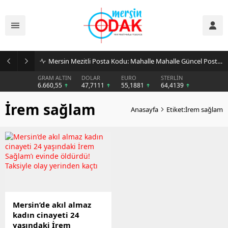
Mersin Mezitli Posta Kodu: Mahalle Mahalle Güncel Posta Kodu Rehberi
GRAM ALTIN
DOLAR
EURO
STERLİN
6.660,55
47,7111
55,1881
64,4139
İrem sağlam
Anasayfa
Etiket:İrem sağlam
Mersin’de akıl almaz
kadın cinayeti 24
yaşındaki İrem