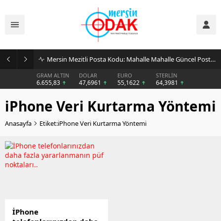
Mersin Mezitli Posta Kodu: Mahalle Mahalle Güncel Posta Kodu Rehberi
GRAM ALTIN
DOLAR
EURO
STERLİN
6.655,83
47,6961
55,1622
64,3981
iPhone Veri Kurtarma Yöntemi
Anasayfa
Etiket:iPhone Veri Kurtarma Yöntemi
İPhone