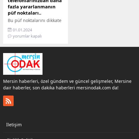
telefonlarınızdan daha
fazla yararlanmanın
püf noktaları..
Bu püf noktalarını dikkate
alarak, iPhone
01.01.2024
telefonunuzun
yorumlar kapalı
performansını artırabilir
ve daha sorunsuz bir
deneyim yaşayabilirsiniz.
Mersin haberleri, özel gündem ve güncel gelişmeler, Mersine
dair haberler, son dakika haberleri mersinodak.com da!
İletişim