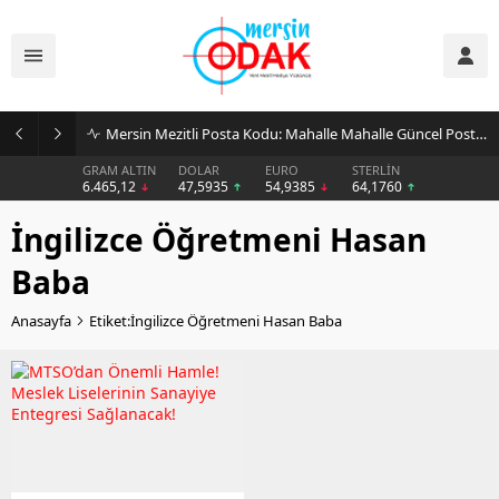
Mersin Mezitli Posta Kodu: Mahalle Mahalle Güncel Posta Kodu Rehberi
GRAM ALTIN
DOLAR
EURO
STERLİN
6.465,12
47,5935
54,9385
64,1760
İngilizce Öğretmeni Hasan
Baba
Anasayfa
Etiket:İngilizce Öğretmeni Hasan Baba