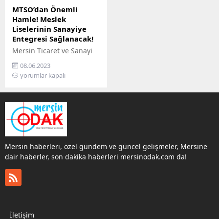
MTSO’dan Önemli
Hamle! Meslek
Liselerinin Sanayiye
Entegresi Sağlanacak!
Mersin Ticaret ve Sanayi
Odası (MTSO) Yönetim
08.06.2023
Kurulu Başkanı Ayhan
yorumlar kapalı
Kızıltan, lise ve sanayi
işbirliğini artırmak,
Mersin sanayicisini
meslek ve teknik liselerin
güçlü imkanlarıyla bir
araya getirmek adına
çalışma başlattı. İlk olarak
Mersin haberleri, özel gündem ve güncel gelişmeler, Mersine
Mersin Atatürk Mesleki ve
dair haberler, son dakika haberleri mersinodak.com da!
Teknik Anadolu Lisesi’ni
ziyaret eden Başkan
Kızıltan, ardından Kadri
Şaman MTSO Mesleki ve
Teknik...
İletişim