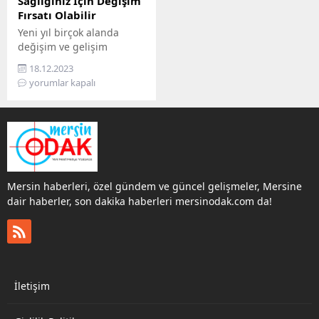
Sağlığınız İçin Değişim
Fırsatı Olabilir
Yeni yıl birçok alanda
değişim ve gelişim
fırsatını beraberinde
18.12.2023
getirir. Diş sağlığınızda
yorumlar kapalı
değişim kararları almak
neden bunlardan biri
olmasın? Doç. Dr. İlhan
Metin Dağsuyu, Yeni yıl,
hayatınızda olumlu
değişiklikler yapmaya
kararlı olmak için harika
Mersin haberleri, özel gündem ve güncel gelişmeler, Mersine
bir zamandır. Bu
dair haberler, son dakika haberleri mersinodak.com da!
değişiklikleri uygulamaya
koyarsanız zamanla
bunlar alışkanlık haline
gelerek iyi bir ağız
bakımına sahip...
İletişim