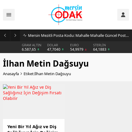
Mersin Mezitli Posta Kodu: Mahalle Mahalle Güncel Posta Kodu Rehberi
GRAM ALTIN
DOLAR
EURO
STERLİN
6.587,65
47,7040
54,9979
64,1883
İlhan Metin Dağsuyu
Anasayfa
Etiket:İlhan Metin Dağsuyu
Yeni Bir Yıl Ağız ve Diş