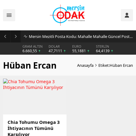
Mersin Mezitli Posta Kodu: Mahalle Mahalle Güncel Posta Kodu Rehberi
GRAM ALTIN
DOLAR
EURO
STERLİN
6.660,55
47,7111
55,1881
64,4139
Hüban Ercan
Anasayfa
Etiket:Hüban Ercan
Chia Tohumu Omega 3
İhtiyacının Tümünü
Karşılıyor