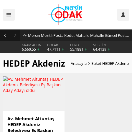
Mersin Mezitli Posta Kodu: Mahalle Mahalle Güncel Posta Kodu Rehberi
GRAM ALTIN
DOLAR
EURO
STERLİN
6.660,55
47,7111
55,1881
64,4139
HEDEP Akdeniz
Anasayfa
Etiket:HEDEP Akdeniz
Av. Mehmet Altuntaş
HEDEP Akdeniz
Belediyesi Eş Başkan