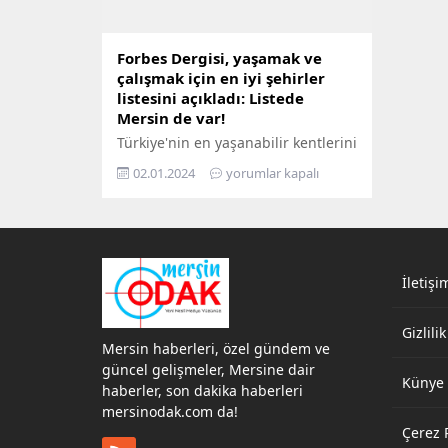
Forbes Dergisi, yaşamak ve
çalışmak için en iyi şehirler
listesini açıkladı: Listede
Mersin de var!
Türkiye'nin en yaşanabilir kentlerini
Finans, endüstri, yatırım ve
02.01.2024
yorumlar kapalı
pazarlama ağırlıklı konular içeren
dünyaca ünlü Forbes dergisi
yayınladı
İletişi
Gizlilik
Mersin haberleri, özel gündem ve
güncel gelişmeler, Mersine dair
Künye
haberler, son dakika haberleri
mersinodak.com da!
Çerez P