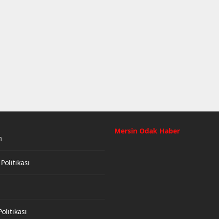
Mersin Odak Haber
m
 Politikası
olitikası