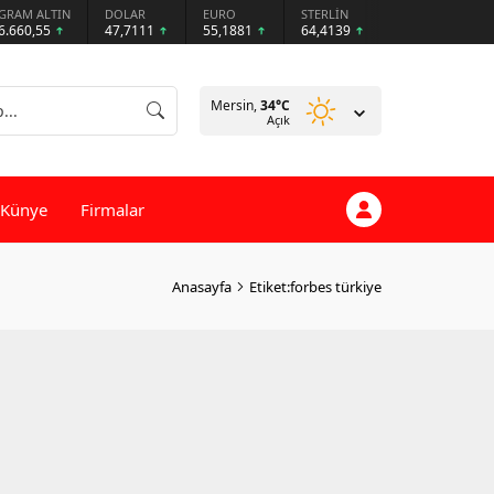
GRAM ALTIN
DOLAR
EURO
STERLİN
6.660,55
47,7111
55,1881
64,4139
Mersin,
34
°C
Açık
Künye
Firmalar
Anasayfa
Etiket:forbes türkiye