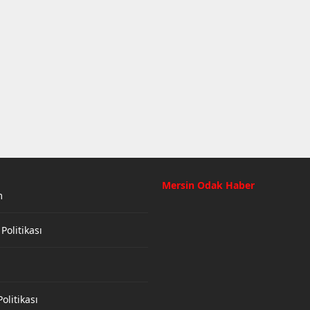
Mersin Odak Haber
m
 Politikası
olitikası