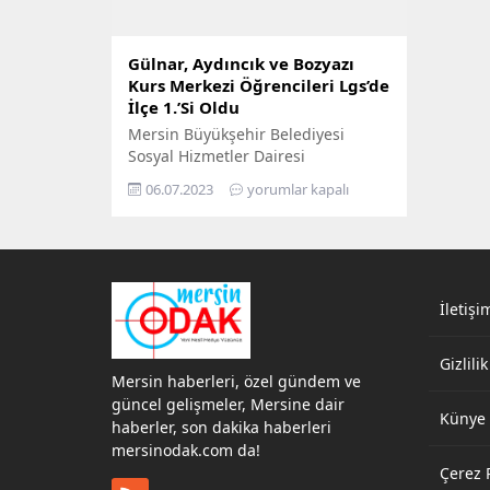
Gülnar, Aydıncık ve Bozyazı
Kurs Merkezi Öğrencileri Lgs’de
İlçe 1.’Si Oldu
Mersin Büyükşehir Belediyesi
Sosyal Hizmetler Dairesi
bünyesinde Tarsus’tan Anamur’a
06.07.2023
yorumlar kapalı
kadar hizmet veren 14 LGS Kurs
Merkezi’nde eğitim desteği
sağlanan 1.274 öğrenci, yıl
boyunca alanında uzman
öğretmenler eşliğinde sınava
hazırlandı. 4 Haziran’da
İletişi
gerçekleşen LGS Sınavı’nda ter
döken lise adayları, yıl boyunca
Gizlilik
verdikleri emeğin karşılığını, 23
Mersin haberleri, özel gündem ve
Haziran’da açıklanan sınav
güncel gelişmeler, Mersine dair
sonuçlarındaki başarılarıyla
Künye
haberler, son dakika haberleri
aldılar....
mersinodak.com da!
Çerez P