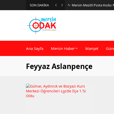
SON DAKİKA
Mersin Mezitli Posta Kodu:
Ana Sayfa
Mersin Haber
Manşet
Gün
Feyyaz Aslanpençe