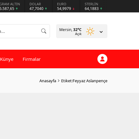
GRAM ALTIN
DOLAR
EURO
STERLİN
6.587,65
47,7040
54,9979
64,1883
Mersin,
32
°C
Açık
Künye
Firmalar
Anasayfa
Etiket:Feyyaz Aslanpençe