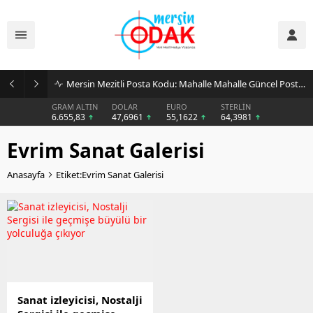
Mersin Mezitli Posta Kodu: Mahalle Mahalle Güncel Posta Kodu Rehberi
GRAM ALTIN
DOLAR
EURO
STERLİN
6.655,83
47,6961
55,1622
64,3981
Evrim Sanat Galerisi
Anasayfa
Etiket:Evrim Sanat Galerisi
Sanat izleyicisi, Nostalji