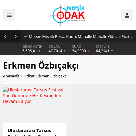
Mersin Mezitli Posta Kodu: Mahalle Mahalle Güncel Posta Kodu Rehberi
GRAM ALTIN
DOLAR
EURO
STERLİN
6.505,41
47,7014
54,9990
64,2141
Erkmen Özbıçakçı
Anasayfa
Etiket:Erkmen Özbıçakçı
Uluslararası Tarsus