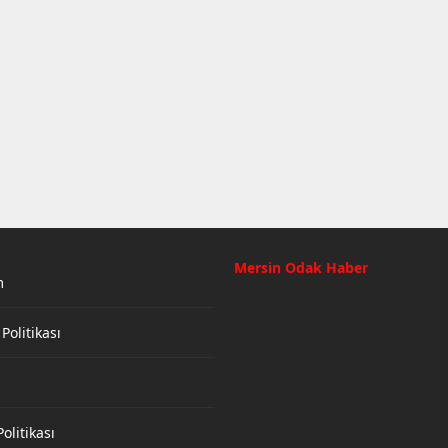
Mersin Odak Haber
m
 Politikası
olitikası