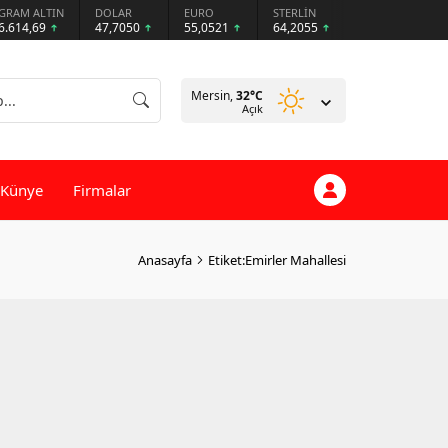
GRAM ALTIN
DOLAR
EURO
STERLİN
6.614,69
47,7050
55,0521
64,2055
Mersin,
32
°C
Açık
Künye
Firmalar
Anasayfa
Etiket:Emirler Mahallesi