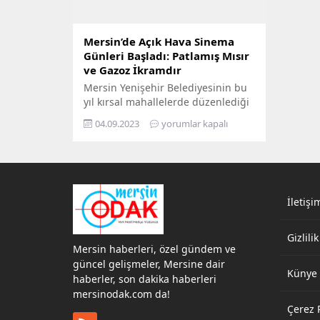
Mersin’de Açık Hava Sinema
Günleri Başladı: Patlamış Mısır
ve Gazoz İkramdır
Mersin Yenişehir Belediyesinin bu
yıl kırsal mahallelerde düzenlediği
açık hava sinema günleri başladı.
04.09.2023
yorumlar kapalı
Değirmençay ve Çavak
mahallelerinde kurulan beyaz
perde ile vatandaşlar hep birlikte
film izleme fırsatı yakaladı.
Yenişehir Belediyesi her gün bir
kırsal mahallede film gösterimi
İletişi
yapacak. Kültür ve sanat
etkinlikleriyle Yenişehir’de büyük
Gizlilik
bir hareketlilik sağlayan Yenişehir
Mersin haberleri, özel gündem ve
Belediyesi, kırsal...
güncel gelişmeler, Mersine dair
Künye
haberler, son dakika haberleri
mersinodak.com da!
Çerez P