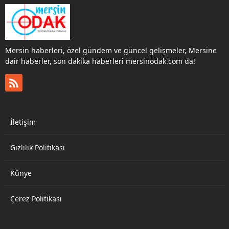
devam kararı alınırken
Tarsus’ta değişime gidildi
Ali Boltaç aday oldu.
Yenişehir Belediyesinde
Abdullah Özyiğit,
Mersin haberleri, özel gündem ve güncel gelişmeler, Mersine
Mezitli’de Ahmet Serkan
dair haberler, son dakika haberleri mersinodak.com da!
Tuncer, Anamur’da
Durmuş Deniz, Aydıncık
Özkan Kılıçarpa, Bozyazı
Baykal Arıdeniz,
Çamlıyayla Gülay Şimşek,
Erdemli Mehmet Mavi,...
İletişim
Gizlilik Politikası
Künye
Çerez Politikası