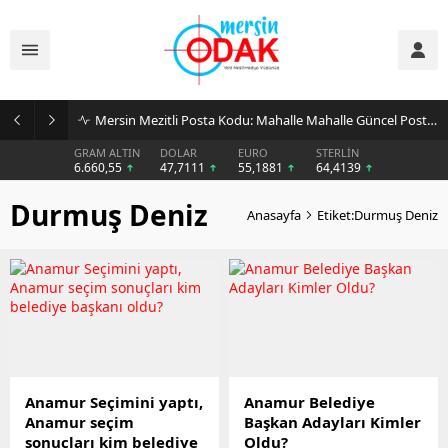
Mersin Mezitli Posta Kodu: Mahalle Mahalle Güncel Posta Kodu Rehberi
GRAM ALTIN
DOLAR
EURO
STERLİN
6.660,55
47,7111
55,1881
64,4139
Durmuş Deniz
Anasayfa
Etiket:Durmuş Deniz
Anamur Seçimini yaptı,
Anamur Belediye
Anamur seçim
Başkan Adayları Kimler
sonuçları kim belediye
Oldu?