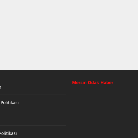
Mersin Odak Haber
m
 Politikası
olitikası