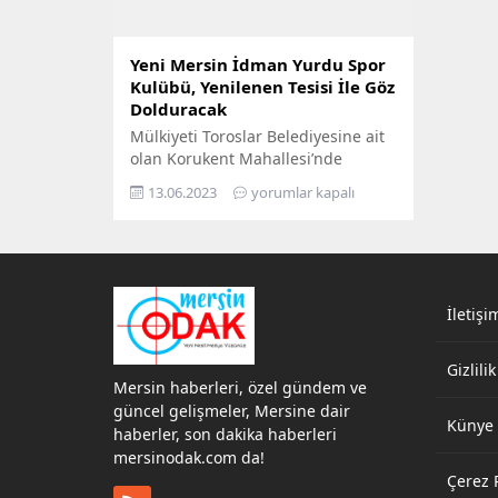
Yeni Mersin İdman Yurdu Spor
Kulübü, Yenilenen Tesisi İle Göz
Dolduracak
Mülkiyeti Toroslar Belediyesine ait
olan Korukent Mahallesi’nde
bulunan Prof. Dr. Aziz Sancar
13.06.2023
yorumlar kapalı
Gençlik Merkezi’ndeki idari bina ve
tesis, belediye meclis kararıyla 10
yıl süre ile Mersin İdman Yurdu
A.Ş. Spor Kulübü’ne tahsis edildi.
Bu kapsamda kent protokolü, TFF 2.
Lig’de kentimizi temsil edecek olan
İletişi
Yeni Mersin İdman Yurdu için
kolları...
Gizlilik
Mersin haberleri, özel gündem ve
güncel gelişmeler, Mersine dair
Künye
haberler, son dakika haberleri
mersinodak.com da!
Çerez P