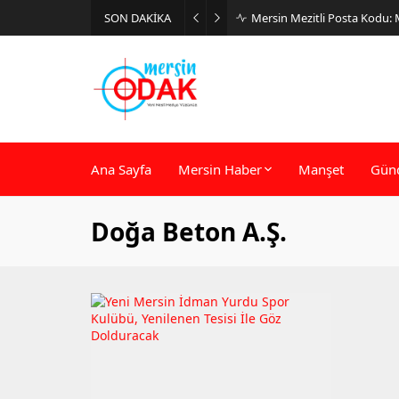
SON DAKİKA
Mersin Mezitli Posta Kodu:
Ana Sayfa
Mersin Haber
Manşet
Gün
Doğa Beton A.Ş.