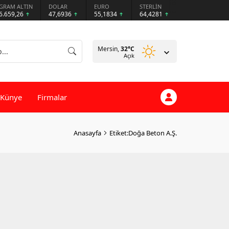
GRAM ALTIN
DOLAR
EURO
STERLİN
6.659,26
47,6936
55,1834
64,4281
Mersin,
32
°C
Açık
Künye
Firmalar
Anasayfa
Etiket:Doğa Beton A.Ş.