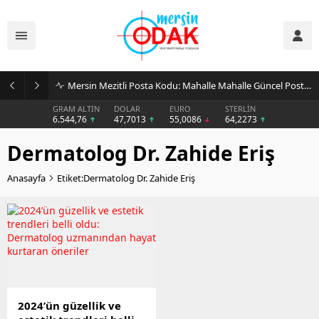
Mersin Mezitli Posta Kodu: Mahalle Mahalle Güncel Posta Kodu Rehberi
GRAM ALTIN
DOLAR
EURO
STERLİN
6.544,76
47,7013
55,0086
64,2273
Dermatolog Dr. Zahide Eriş
Anasayfa
Etiket:Dermatolog Dr. Zahide Eriş
2024’ün güzellik ve