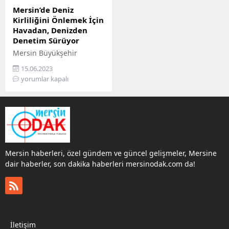
Mersin’de Deniz
Kirliliğini Önlemek İçin
Havadan, Denizden
Denetim Sürüyor
Mersin Büyükşehir
Belediyesi Çevre Koruma
15.06.2023
ve Kontrol Dairesi
yorumlar kapalı
Başkanlığı, Mersin
denizini korumak adına
havadan drone ile
denizden de teknelerle
kirlilik denetimi yapıyor.
Deniz canlıları ve
ekosistemin korunması
Mersin haberleri, özel gündem ve güncel gelişmeler, Mersine
için kirliliği oluşmadan
dair haberler, son dakika haberleri mersinodak.com da!
engellemeyi hedefleyen
Büyükşehir Belediyesi,
2019 yılından bu yana
1031 kez denetim
gerçekleştirdi. Bu
denetimlerde yaklaşık 12
İletişim
bin gemiyi denetleyen