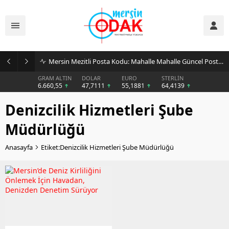
Mersin Mezitli Posta Kodu: Mahalle Mahalle Güncel Posta Kodu Rehberi
GRAM ALTIN
DOLAR
EURO
STERLİN
6.660,55
47,7111
55,1881
64,4139
Denizcilik Hizmetleri Şube
Müdürlüğü
Anasayfa
Etiket:Denizcilik Hizmetleri Şube Müdürlüğü