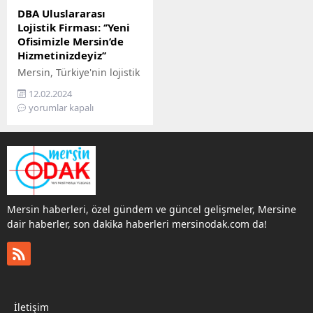
DBA Uluslararası
Lojistik Firması: ‘’Yeni
Ofisimizle Mersin’de
Hizmetinizdeyiz’’
Mersin, Türkiye'nin lojistik
açıdan stratejik bir
12.02.2024
konumunda bulunuyor ve
yorumlar kapalı
DBA Uluslararası Lojistik
Firması bu önemli bölgeye
daha yakın olmak,
müşterilerine daha etkin
hizmet sunabilmek
amacıyla şubesini burada
açtı.
Mersin haberleri, özel gündem ve güncel gelişmeler, Mersine
dair haberler, son dakika haberleri mersinodak.com da!
İletişim