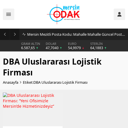
Mersin Mezitli Posta Kodu: Mahalle Mahalle Güncel Posta Kodu Rehberi
GRAM ALTIN
DOLAR
EURO
STERLİN
6.587,65
47,7040
54,9979
64,1883
DBA Uluslararası Lojistik
Firması
Anasayfa
Etiket:DBA Uluslararası Lojistik Firması